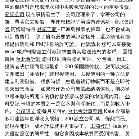
釋酒櫃絕對是您處理水和中央暖氣安裝的公司的重要投資。
登記公司
現在事情發生了，公司經理來了，拿著公司的
錢，帶著它去度假。 即使您標記了兩張布達佩斯 -
台北會計
師
阿姆斯特丹
登記工商
- 巴厘島機票的帳單，也不會成為
可計費費用。 除了擁有必要的簿記資格外，還必須擁有授
權提供活動和 PM 註冊的許可證。 付款請求 您可以直接從
Wise 帳戶輕鬆建立付款請求並將其發送給您的客戶。 團體
轉帳
台北會計師
您可以同時向您的客戶、分包商、員工、
投資者或供應商發起最多 1,000 筆團體付款。 您可以決定
立即取出（並徵稅）或稍後使用。 以後使用的一種方法是
建立利潤儲備。 很多時候，您透過銀行轉帳而不是立即付
款來出售商品。 如果您作為公司無需繳納增值稅，則必須
申報並繳納所開立的預付款發票或發票的增值稅內容。
公
司登記
卡塔的本質之一是它不與利潤掛鉤，而是與收入掛
鉤。
公司設立
您每月支付的
台北會計事務所
Kata 金額最
多可達當年度淨收入限額 1,200
設立公司
萬，僅此而已。
從現在開始，成本計算就不再重要了。
工商登記
Kata 的一
大優點是它的簡單性，但它會因成本核算而受到損害。 另