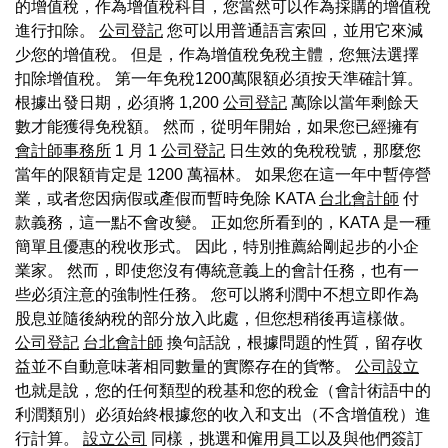
的增值稅，作為增值稅科目，您當然可以作為採購的增值稅
進行扣除。
公司登記
您可以用普通語言索回，並用它來減
少您的增值稅。 但是，作為增值稅免稅主體，您無法選擇
扣除增值稅。 第一年免稅1200萬限額必須按天準確計算。
根據出發日期，必須將 1,200
公司登記
萬除以當年剩餘天
數才能獲得免稅額。 然而，從明年開始，如果您已經擁有
會計師事務所
1 月 1
公司登記
日生效的免稅稅號，那麼您
當年的限額肯定是 1200 萬福林。 如果您在這一年中暫停營
業，或者您因病假或產假而暫時免除 KATA
台北會計師
付
款義務，這一點不會改變。 正如您所看到的，KATA 是一種
簡單且優惠的稅收形式。 因此，特別推薦給剛起步的小企
業家。 然而，即使您沒有傳統意義上的會計任務，也有一
些必須注意的強制性任務。 您可以將利潤中不想立即作為
股息並隨後納稅的部分放入此處，但您想稍後再這樣做。
公司登記
台北會計師
換句話說，根據問題的性質，留存收
益並不自動意味著相同數量的實際存在的貨幣。
公司設立
也就是說，您的任何類型的稅基和您的稅金（會計術語中的
利潤類別）必須始終根據您的收入和支出（不含增值稅）進
行計算。
設立公司
同樣，挑選和僱用員工以及與他們簽訂