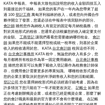
KATA 申報表。 申報表大致包括說明您的收入金額四捨五入
到最接近的千福林。 如果您的客戶在一年內為您帶來了超
過 100
登記工商
萬匈牙利福林的收入，或者您向外國合作
夥伴開立了發票，您還必須在申報表中填寫額外的部分。
會計師
雖然您作為納稅人有規定的固定每月納稅義務，但
對於其他形式的稅收，您通常必須根據您的收入確定要支付
的金額。
工商登記
讓我們看看您需要繳納哪些稅金。
會計
師
如果您不能或不能選擇型稅或統一稅率稅，則基於企業
收入的稅收適用於您。 KATA
台北會計師
稅與這些不同，
在
台北會計事務所
KATA 稅中，無論您的收入有多少，您
每月都將所有稅款作為單一固定費用繳納。
台北會計事務
所
雖然您甚至可以免費下載收入登記冊作為稅務會計師保
存，但費用會計需要更多的專業知識。 哪種稅收形式適合
您的企業主要取決於您的年淨銷售收入和您的活動範圍。
登記公司
您在選擇納稅形式時必須經過仔細考慮，因為在
許多情況下您只能在下一年才能更改決定。
記帳士
如果您
正在考慮創辦獨資企業，或者您已經是獨資企業，那麼了解
您的會計職責和最新的官方要求不會有什麼壞處。 在記帳
過程中，他還檢查發票並通知公司是否開立了錯誤的發票。