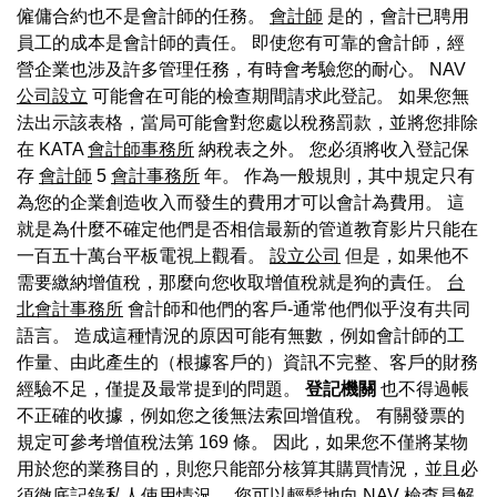
僱傭合約也不是會計師的任務。
會計師
是的，會計已聘用
員工的成本是會計師的責任。 即使您有可靠的會計師，經
營企業也涉及許多管理任務，有時會考驗您的耐心。 NAV
公司設立
可能會在可能的檢查期間請求此登記。 如果您無
法出示該表格，當局可能會對您處以稅務罰款，並將您排除
在 KATA
會計師事務所
納稅表之外。 您必須將收入登記保
存
會計師
5
會計事務所
年。 作為一般規則，其中規定只有
為您的企業創造收入而發生的費用才可以會計為費用。 這
就是為什麼不確定他們是否相信最新的管道教育影片只能在
一百五十萬台平板電視上觀看。
設立公司
但是，如果他不
需要繳納增值稅，那麼向您收取增值稅就是狗的責任。
台
北會計事務所
會計師和他們的客戶-通常他們似乎沒有共同
語言。 造成這種情況的原因可能有無數，例如會計師的工
作量、由此產生的（根據客戶的）資訊不完整、客戶的財務
經驗不足，僅提及最常提到的問題。
登記機關
也不得過帳
不正確的收據，例如您之後無法索回增值稅。 有關發票的
規定可參考增值稅法第 169 條。 因此，如果您不僅將某物
用於您的業務目的，則您只能部分核算其購買情況，並且必
須徹底記錄私人使用情況。 您可以輕鬆地向 NAV 檢查員解