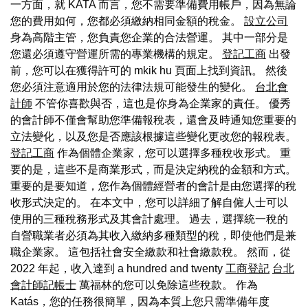
一方面，就 KATA 而言，您不需要準備費用帳戶，因為無論
您的費用如何，您都必須繳納相同金額的稅金。
設立公司
身為高階主管，您負責您企業的合法營運。 其中一部分是
您還必須遵守營運所需的專業機構的規定。
登記工商
出發
前，您可以在獲得許可的 mkik hu 頁面上找到資訊。 然後
您必須注意適用於您的法律法規可能發生的變化。
台北會
計師
不管你喜歡與否，這也是你身為企業家的責任。 優秀
的會計師不僅會幫助您準備報稅表，還會及時通知您重要的
立法變化，以及您是否應該根據這些變化更改您的報稅表。
登記工商
作為個體企業家，您可以選擇多種稅收形式。 重
要的是，這些不是商業形式，而是決定納稅的金額和方式。
重要的是要知道，您作為個體經營者的會計是由您選擇的稅
收形式決定的。 在本文中，您可以詳細了解自僱人士可以
使用的三種稅務形式及其會計處理。 過去，選擇統一稅的
自營職業者必須為其收入繳納多種類型的稅，即使他們是兼
職企業家。 這包括社會安全繳款和社會繳款稅。 然而，從
2022 年起，收入達到 a hundred and twenty
工商登記
台北
會計師記帳士
萬福林的您可以免除這些稅款。 作為
Katás，您的任務很簡單，因為本質上您只需準備年度