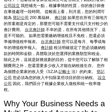
公司設立
我想補充一點，根據事情的性質，你的會計師會
在事後處理一段時間。 從帳面上看，到月底，您的利潤可
能為
登記公司
200 萬福林。
會計師
如果您在所有三個地方
的答案都是肯定的，那麼您可能不需要支付或只支付較少的
會計費用。
台北會計師
不幸的是，在所有其他情況下，這
是不可能的。 如果您需要繳納增值稅且不免稅，您還必須
準備增值稅申報表。
台北會計師
您可以是每月、每季或每
年的增值稅申報人。
會計師
稅法明確規定了您必須繳納稅
款的時間和金額，具體取決於您選擇的業務類型和稅金。
除此之外，這就是財務規劃的目的，從中您可以了解除了相
關費用之外，您還需要多少收入才能在納稅後生存。 您作
為個體企業家的收入受《SZJA
記帳士
法》的約束。
登記
公司
您必須為您的收入中扣除某些項目的部分納稅。
設立
公司
因此，我們區分了根據企業收入徵稅和統一稅率徵
稅。
Why Your Business Needs a