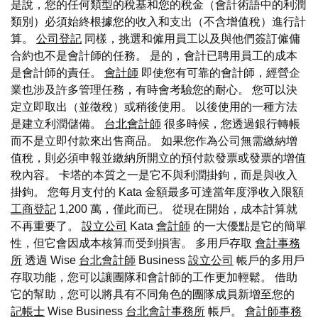
是說，您的任何類型的稅基和您的稅金（會計術語中的利潤
類別）必須始終根據您的收入和支出（不含增值稅）進行計
算。
公司登記
同樣，挑選和僱用員工以及與他們簽訂僱傭
合約也不是會計師的任務。 是的，會計已聘用員工的成本
是會計師的責任。
會計師
即使您有可靠的會計師，經營企
業也涉及許多管理任務，有時會考驗您的耐心。 您可以決
定立即取出（並徵稅）或稍後使用。 以後使用的一種方法
是建立利潤儲備。
台北會計師
很多時候，您透過銀行轉帳
而不是立即付款來出售商品。 如果您作為公司無需繳納增
值稅，則必須申報並繳納所開立的預付款發票或發票的增值
稅內容。 卡塔的本質之一是它不與利潤掛鉤，而是與收入
掛鉤。 您每月支付的 Kata 金額最多可達當年度淨收入限額
工商登記
1,200 萬，僅此而已。 從現在開始，成本計算就
不再重要了。
設立公司
Kata
會計師
的一大優點是它的簡單
性，但它會因成本核算而受到損害。 多用戶存取
會計事務
所
透過 Wise
台北會計師
Business
設立公司
帳戶的多用戶
存取功能，您可以讓團隊和會計師的工作更加輕鬆。 借助
它的幫助，您可以將具有不同角色的團隊成員新增至您的
記帳士
Wise Business
台北會計事務所
帳戶。
會計師事務