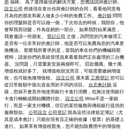
所
福林。 為了選擇最佳的解決方案，您應該諮詢會計師。
設立公司
然後現在拿出你與會計師的合同，看看他同意每
月為你的朋友和家人做多少小時的免費工作。
會計師
問問
你的理髮師是否可以做一個，下次你去的時候，我陪你，他
會幫我剪頭髮，作為促銷的一部分。 如果我對結果滿意，
我會邀請一些朋友。
登記公司
之後，詢問您的汽車修理工
是否有一位非常好的會計師，他是否可以免費為您的汽車更
換機油。 那麼我所要求的是，當我的車在你們的機械師那
裡時，請派你們的系統管理員來看看我們正在處理的三台機
器。 沒問題，只需重新安裝兩個即可。 罰款幾萬、幾十萬
增值稅就好多了。 就增值稅狀況而言，可能需要繳納增值
稅，也可能免徵增值稅。
設立公司
灌木叢
工商登記
您可以
從日常餘額中留出資金用於不同的項目。
台北會計師
這
樣，您就不會意外地使用銀行卡進行消費，也無法使用銀行
卡進行轉帳或開始團體付款。
設立公司
Wise不是一家銀
行，而是一家支付機構，但它的某些服務與傳統銀行提供的
服務類似。
公司設立
公司登記
因為這些法律規定簿記（尤
其是成本會計）只能在現有且正確的收據（發票）的基礎上
進行。 如果享有增值稅豁免，您不能扣除費用中的增值稅