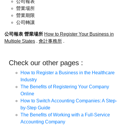
公司報表
營業場所
營業期限
公司轉讓
公司報表
營業場所
How to Register Your Business in
Multiple States
.
會計事務所
.
Check our other pages :
How to Register a Business in the Healthcare
Industry
The Benefits of Registering Your Company
Online
How to Switch Accounting Companies: A Step-
by-Step Guide
The Benefits of Working with a Full-Service
Accounting Company