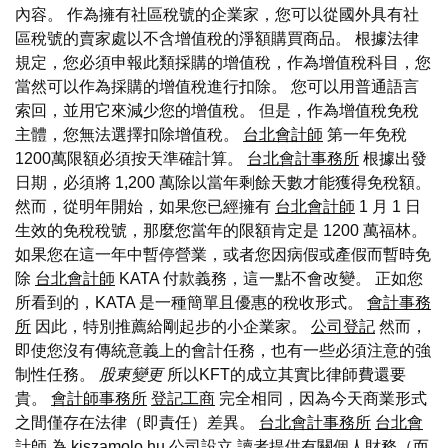
內容。 作為擁有社區稅號的企業家，您可以從國外具有社
區稅號的賣家處以不含增值稅的淨額購買商品。 根據法律
規定，您必須申報此類採購的增值稅，作為增值稅科目，您
當然可以作為採購的增值稅進行扣除。 您可以用普通語言
索回，並用它來減少您的增值稅。 但是，作為增值稅免稅
主體，您無法選擇扣除增值稅。
台北會計師
第一年免稅
1200萬限額必須按天準確計算。
台北會計事務所
根據出發
日期，必須將 1,200 萬除以當年剩餘天數才能獲得免稅額。
然而，從明年開始，如果您已經擁有
台北會計師
1 月 1 日
生效的免稅稅號，那麼您當年的限額肯定是 1200 萬福林。
如果您在這一年中暫停營業，或者您因病假或產假而暫時免
除
台北會計師
KATA 付款義務，這一點不會改變。 正如您
所看到的，KATA 是一種簡單且優惠的稅收形式。
會計事務
所
因此，特別推薦給剛起步的小企業家。
公司登記
然而，
即使您沒有傳統意義上的會計任務，也有一些必須注意的強
制性任務。
股東變更
所以KFT的成立其實比律師費還要
貴。
會計師事務所
登記工商
完全相同，因為今天商業形式
之間僅存在法律（即責任）差異。
台北會計事務所
台北會
計師
為 kiszamolo.hu
公司設立
讀者提供有關個人財務（而