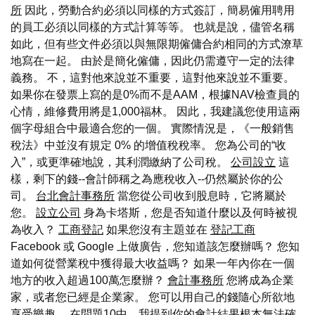
所
因此，勞動合約必須以同樣的方式簽訂，簡易僱用聘用
的員工必須以同樣的方式計算等等。 也就是說，儘管名稱
如此，但有些文件必須以與無限期僱傭合約相同的方式潦草
地寫在一起。 由於是簡化僱傭，因此仍需遵守一定的法律
義務。 不，這對他來說並不重要，這對他來說並不重要。
如果你在發票上寫的是0%而不是AAM，根據NAV檢查員的
心情，維修費用將是1,000福林。 因此，我建議您使用這兩
個字母組合中最適合您的一個。 實際情況是，《一般銷售
稅法》中並沒有規定 0% 的增值稅稅率。 您為公司的“收
入”，或更準確地說，其利潤繳納了公司稅。
公司設立
這
樣，剩下的錢--會計師稱之為應稅收入--仍然屬於你的公
司。
台北會計事務所
當您從公司收到股息時，它將屬於
您。
設立公司
身為卡塔斯，您是否知道什麼以及何時被視
為收入？
工商登記
如果您沒有主題並在
登記工商
Facebook 或 Google 上做廣告，您知道該怎麼辦嗎？ 您知
道如何從營業稅中獲得最大收益嗎？ 如果一年內你在一個
地方的收入超過100萬怎麼辦？
會計事務所
您將成為企業
家，或者您已經是企業家。 您可以用自己的錢隨心所欲地
享受樂趣。 在問題10中，我提到你的會計結果根本無法確