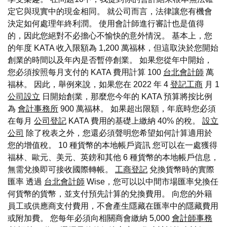
定它與現實中的現金相同。 就公司而言，法律讓您有機會
決定如何處理年終利潤。 使用會計師進行審計也是值得
的，因此您絕對不必擔心不愉快的意外情況。 基本上，您
的年度 KATA 收入限額為 1,200 萬福林，但這取決於您開始
創業的時間以及年內是否暫停創業。 如果您從年中開始，
您必須按照每月支付的 KATA 費用計算 100
台北會計師
萬
福林。 因此，舉例來說，如果您在 2022 年 4
登記工商
月 1
公司設立
日開始創業，那麼您今年的 KATA 預算將按比例
為
會計事務所
900 萬福林。 如果超出限額，年底時您必須
在每月
公司登記
KATA 費用的基礎上繳納 40% 的稅。
設立
公司
除了稅表之外，您還必須聲明您希望如何計算適用於
您的增值稅。 10 種貨幣的本地帳戶資訊 您可以在一處獲得
福林、歐元、美元、英鎊和其他 6 種貨幣的本地帳戶信息，
無需兌換即可接收國際轉帳。
工商登記
兌換貨幣時的實際
匯率 透過
台北會計師
Wise，您可以以中間市場匯率兌換任
何貨幣的貨幣，並支付預先計算的兌換費用。 向您的外籍
員工或供應商支付費用，不會產生隱藏在匯率中的隱藏費用
或附加費。 您每年必須向相關商會繳納 5,000
會計師事務