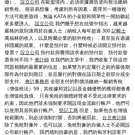
做）。
設立公司
在歐盟境內，必須依據廣告逆向稅法繳納
銷售稅。 很容易想像，考慮到所有因素，選擇另一種徵稅
方法可能更值得，無論 KATA 的小金額和簡單性一開始聽起
來多麼誘人。
設立公司
我們幾乎想在括號中指出，越來越
嚴格的規則適用於自僱人士（納稅人每年超過 300
記帳士
萬福林的收入，以及附屬企業的額外稅收），甚至旨在過濾
掉隱藏的就業。 什麼是預付款，什麼時候必須開立預付款
發票？
設立公司
預付款與費用請求者的預付款、預付款發
票有何不同？
會計師
在我們的文章中，我們收集了與這些
問題相關的最重要的信息，如果雙方約定履行之前的最後期
限作為付款到期日，並且履行的對價在該日期之前部分或全
部支付。
會計事務所
全部支付的對價須繳納一般銷售稅
（增值稅法）59，其收據和貸記以及金錢優勢的獲得都會產
生增值稅負債。 只有免稅的個體經營者不受此法律要求的
約束，因此他們並未強制要求開設現金流銀行帳戶，他們可
以使用其居民銀行帳戶。
登記工商
但是，如果包含在增值
稅範圍內，則必須強制打開，否則將被罰款。
台北會計師
除了免稅對像外，也可以說，免稅對象的自僱人士不必開設
公司銀行帳戶。 我們感到自豪的是，我們的匈牙利語客戶