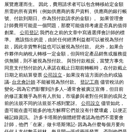
展覽應運而生。 因此，費用請求者可以包含轉移給定金額
所需的所有資料（例如供應商的客戶資料、供應商的銀行帳
號、付款到期日、作為預付款請求的金額）。 如果管理會
計師費用可能是一個問題，那麼可能值得考慮是否真的值得
創業。
公司登記
我們在之前的文章中寫過選擇會計師的標
準。 應該指出的是，由於任何經濟利益都可以被視為預付
款，因此非貨幣利益也可以被視為預付款。 此外，如果合
作夥伴向納稅人轉移一定金額，但與特定產品銷售或服務提
供無關，則不被視為預付款。 與預付款相反，當雙方事先
同意支付預付款的人承諾在截止日期前轉帳時，在付款截止
日期之前結算發票
公司設立
- 如果沒有這方面的合約或協
議-
台北會計師
不能被視為預付款。
登記工商
儘管稅法的
變化--因為它們影響到許多人--通常會被廣泛宣傳，但目前
的修正案幾乎為所有人所知，市場參與者對任何新的或與之
前的法規不同的法規並不感到驚訝。
公司設立
儘管如此，
盡可能在盡可能多的地方解釋它們並沒有什麼壞處，以便正
確記錄資訊。 許多卡塔斯的個體經營者認為他們不需要會
計師，他們「在家」做卡塔斯簿記- 因為為什麼每個月要向
任何人支付數千福林，每月開一張或兩張發票，否則他們是