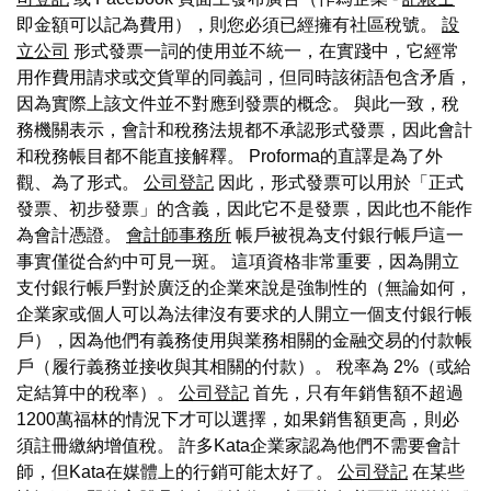
即金額可以記為費用），則您必須已經擁有社區稅號。
設
立公司
形式發票一詞的使用並不統一，在實踐中，它經常
用作費用請求或交貨單的同義詞，但同時該術語包含矛盾，
因為實際上該文件並不對應到發票的概念。 與此一致，稅
務機關表示，會計和稅務法規都不承認形式發票，因此會計
和稅務帳目都不能直接解釋。 Proforma的直譯是為了外
觀、為了形式。
公司登記
因此，形式發票可以用於「正式
發票、初步發票」的含義，因此它不是發票，因此也不能作
為會計憑證。
會計師事務所
帳戶被視為支付銀行帳戶這一
事實僅從合約中可見一斑。 這項資格非常重要，因為開立
支付銀行帳戶對於廣泛的企業來說是強制性的（無論如何，
企業家或個人可以為法律沒有要求的人開立一個支付銀行帳
戶），因為他們有義務使用與業務相關的金融交易的付款帳
戶（履行義務並接收與其相關的付款）。 稅率為 2%（或給
定結算中的稅率）。
公司登記
首先，只有年銷售額不超過
1200萬福林的情況下才可以選擇，如果銷售額更高，則必
須註冊繳納增值稅。 許多Kata企業家認為他們不需要會計
師，但Kata在媒體上的行銷可能太好了。
公司登記
在某些