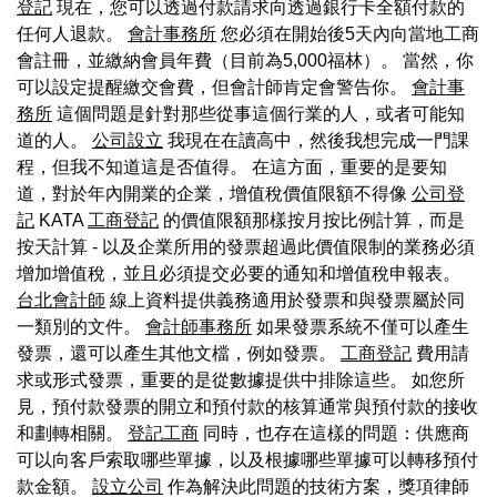
登記
現在，您可以透過付款請求向透過銀行卡全額付款的
任何人退款。
會計事務所
您必須在開始後5天內向當地工商
會註冊，並繳納會員年費（目前為5,000福林）。 當然，你
可以設定提醒繳交會費，但會計師肯定會警告你。
會計事
務所
這個問題是針對那些從事這個行業的人，或者可能知
道的人。
公司設立
我現在在讀高中，然後我想完成一門課
程，但我不知道這是否值得。 在這方面，重要的是要知
道，對於年內開業的企業，增值稅價值限額不得像
公司登
記
KATA
工商登記
的價值限額那樣按月按比例計算，而是
按天計算 - 以及企業所用的發票超過此價值限制的業務必須
增加增值稅，並且必須提交必要的通知和增值稅申報表。
台北會計師
線上資料提供義務適用於發票和與發票屬於同
一類別的文件。
會計師事務所
如果發票系統不僅可以產生
發票，還可以產生其他文檔，例如發票。
工商登記
費用請
求或形式發票，重要的是從數據提供中排除這些。 如您所
見，預付款發票的開立和預付款的核算通常與預付款的接收
和劃轉相關。
登記工商
同時，也存在這樣的問題：供應商
可以向客戶索取哪些單據，以及根據哪些單據可以轉移預付
款金額。
設立公司
作為解決此問題的技術方案，獎項律師