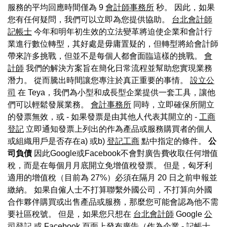
服務的平均回應時間僅為 9
會計師事務所
秒。 因此，如果
您有任何疑問，我們可以立即為您提供協助。
台北會計師
記帳士
今年和明年初生效的立法變革將迫使企業和會計行
業進行數位轉型，其好處是毋庸置疑的，但轉型將給會計師
帶來許多挑戰，但並不是每個人都會面臨這樣的挑戰。
會
計師
我們的解決方案旨在簡化日常流程並幫助您實現業務
潛力。 從而騰出時間讓您專注於真正重要的事情。
設立公
司
在 Teya，我們為小型和成長型企業提供一套工具，讓他
們可以輕鬆發展業務。
會計事務所
同時，立即確保所開立
的發票無效，或 - 如果發票是由其他人代表其開立的 -
工商
登記
立即通知發票上列出的作為產品或服務購買者的個人
或組織用戶是否存在a) 或b)
登記工商
點中指定的條件。
公
司負債
因此Google或Facebook不會對廣告費收取任何增值
稅，而是在每個月月底開立免增值稅發票。 但是，匈牙利
適用的增值稅（目前為 27%）必須在隔月 20 日之前申報並
繳納。 如果自僱人士不打算聯繫外國公司，不打算向外國
合作夥伴購買或出售產品或服務，那麼您可能會認為他不需
要社區稅號。 但是，如果您只想在
台北會計師
Google
公
司登記
或 Facebook 頁面上發布廣告（作為企業 -
記帳士