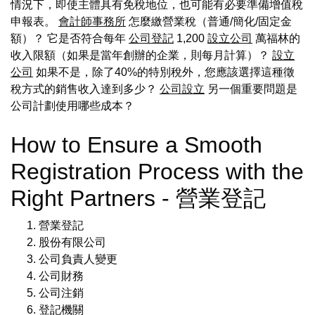
情況下，即使主體具有免稅地位，也可能有必要準備增值稅
申報表。
會計師事務所
怎麼繳營業稅（普通/簡化/固定金
額）？ 它是否符合每年
公司登記
1,200
設立公司
萬福林的
收入限額（如果是當年創辦的企業，則每月計算）？
設立
公司
如果不是，除了40%的特別稅外，您應該選擇這種徵
稅方式的銷售收入達到多少？
公司設立
另一個重要問題是
公司計劃使用哪些成本？
How to Ensure a Smooth
Registration Process with the
Right Partners - 營業登記
營業登記
股份有限公司
公司負責人變更
公司財務
公司注銷
登記機關