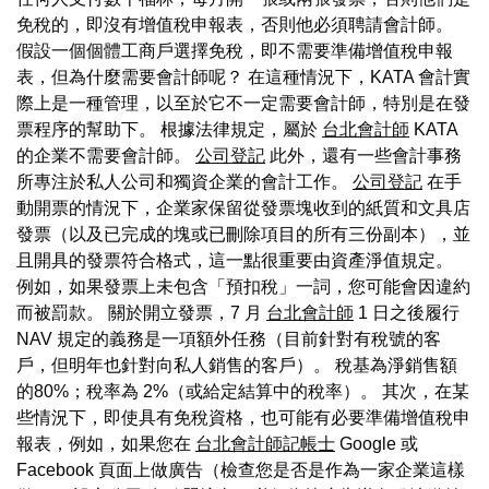
免稅的，即沒有增值稅申報表，否則他必須聘請會計師。
假設一個個體工商戶選擇免稅，即不需要準備增值稅申報
表，但為什麼需要會計師呢？ 在這種情況下，KATA 會計實
際上是一種管理，以至於它不一定需要會計師，特別是在發
票程序的幫助下。 根據法律規定，屬於
台北會計師
KATA
的企業不需要會計師。
公司登記
此外，還有一些會計事務
所專注於私人公司和獨資企業的會計工作。
公司登記
在手
動開票的情況下，企業家保留從發票塊收到的紙質和文具店
發票（以及已完成的塊或已刪除項目的所有三份副本），並
且開具的發票符合格式，這一點很重要由資產淨值規定。
例如，如果發票上未包含「預扣稅」一詞，您可能會因違約
而被罰款。 關於開立發票，7 月
台北會計師
1 日之後履行
NAV 規定的義務是一項額外任務（目前針對有稅號的客
戶，但明年也針對向私人銷售的客戶）。 稅基為淨銷售額
的80%；稅率為 2%（或給定結算中的稅率）。 其次，在某
些情況下，即使具有免稅資格，也可能有必要準備增值稅申
報表，例如，如果您在
台北會計師記帳士
Google 或
Facebook 頁面上做廣告（檢查您是否是作為一家企業這樣