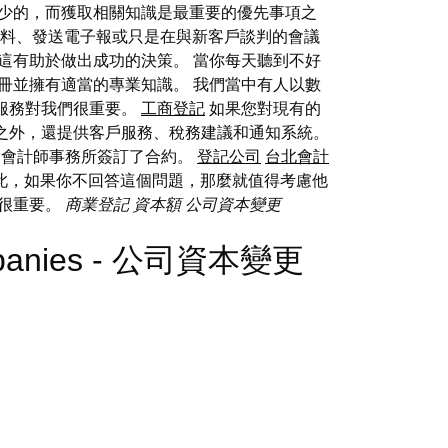
少的，而獲取相關知識是最重要的優先事項之
個人資料、發送電子報或只是在與新客戶談判的會議
這有助於做出成功的決策。 當你每天聽到不好
冊並擁有適當的專業知識。 我們當中有人以數
服務對我們很重要。
工商登記
如果您對現有的
之外，還提供客戶服務、稅務建議和通知系統。
的會計師事務所簽訂了合約。
登記公司
台北會計
此，如果你不回答這個問題，那麼就值得考慮他
己很重要。
商業登記
資本額
公司資本變更
 Companies - 公司資本變更