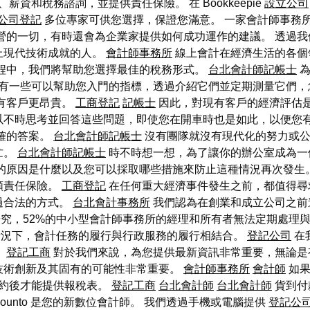
資和稅務諮詢，並提供責任保險。 在 Bookkeepie
設立公司
公司登記
多位專家可供您選擇，保證您滿意。 一家會計師事務
營的一切，有時還會為企業家提供如何成功運作的建議。 透過我
上現代技術成就的人。
會計師事務所
線上會計在經濟生活的各個
過程中，我們將幫助您選擇最佳的稅務形式。
台北會計師記帳士
裡有一些可以幫助您入門的指標，透過介紹它們並定期測量它們
有客戶更昂貴。
工商登記
記帳士
因此，對現有客戶的經濟評估
以不時思考並回答這些問題，即使您在開車時也是如此，以便您
確的答案。
台北會計師記帳士
沒有團隊就沒有現代化的努力或
忙。
台北會計師記帳士
時不時想一想，為了讓你的辦公室成為一
的原因是什麼以及您可以採取哪些措施來防止這種情況再次發生
額責任保險。
工商登記
在任何重大經濟事件發生之前，都值得尋
過合法的方式。
台北會計事務所
我們認為在創業和成立公司之前
究，52%的中小型會計師事務所的經理和所有者無法定期處理
況下，會計任務的履行與行政服務的履行相結合。
登記公司
在
。
登記工商
對於我們來說，為您提供最新資訊非常重要，無論是
技術創新及其固有的可能性非常重要。
會計師事務所
會計師
如果
約後才能提供報稅表。
登記工商
台北會計師
台北會計師
貨到付
ounto 是您的新數位會計師。 我們透過手機或電腦提供
登記公