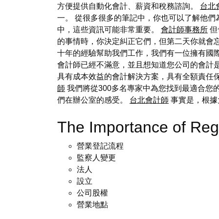
方便提供自動化會計、薪資和稅務諮詢。
台北
一。 從很多很多的筆記中，你也可以了解他們
中，這些資訊可能非常重要。
會計師事務所
但
的事情時，你決定糾正它們，但第二天你就會
十年的經驗幫助我們工作，我們有一位擁有國
會計師已經不滿意，並且想知道您公司的會計
具有成本效益的會計解決方案，具有全額責任
師
我們將從300多名專家中為您找到最適合您
們在辦公室的感受。
台北會計師
事實是，根據
The Importance of R
營業登記流程
監察人變更
法人
設立
公司股權
營業地點