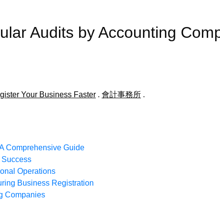
egular Audits by Accounting
ster Your Business Faster
.
會計事務所
.
: A Comprehensive Guide
s Success
ional Operations
ring Business Registration
ing Companies