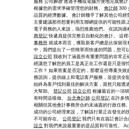
服務
公司解散
透過手機或電腦方便地完成會計、薪
根據您的需求準確管理您的財務。
會計師
300
品質的經濟數據。 會計師幾乎了解其他公司經
主要建議那些想要利用互聯網提供的可能性跟
電子商務的人來說，強烈推薦他們。 在諮詢
商登記
快遞員提供完整且自動化的會計。 這
事務所
就成本而言，獲取新客戶總是比保留現
中，我們提出了一些簡單而快速的問題，您可
設立公司
我收到了涵蓋所有重要問題的非常正
經讓您了解您的員工是真正在工作還是只是很
工作？ 如果答案是否定的，那麼這些專案失敗
務諮詢，提供線上和電話客戶服務，並提供全
始終為客戶找到最佳的解決方案，當然只能透
大幫助。
登記公司
設立公司
根據最近的一項研
有時間這樣做。
台北會計師
公司登記
在許多情
相關但其他會計事務所合約未涵蓋的行政任務
成功的公司經理來說，了解該行業正在發生的
不可能存在。
公司登記
我們只有在簽訂會計合
設立
對我們來說最重要的是品質和可靠性。 Ac