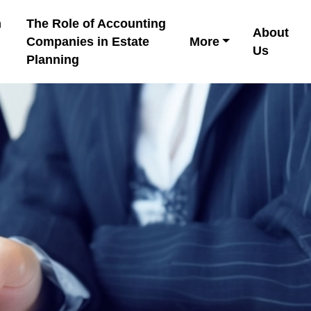
h
The Role of Accounting
About
Companies in Estate
More
Us
Planning