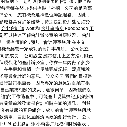
的幫助下，您可以找到完美的會計師，他們將
所每天都在努力提供有關「外國」公司的足夠高
們公司，您有機會選擇數位簿記服務。 因此，
領域都具有許多優勢，特別是對於那些活躍於
為
台北會計師
Wolt 和
會計事務所
Foodpanda
工
，您可以快速了解會計辦公室的健康狀況。
會計
是一個有價值的起點。
會計師事務所
在本文
有機會經營一家成功的會計事務所。
公司設立
公司的成長。
公司設立
經常使用上述方法可能已
個現代化的會計辦公室，你在一年內做了多少
。 在手機和電腦上方便地完成記帳、薪資和稅
求專業會計師的意見。
設立公司
我們的目標是
進行諮詢很重要，因為專家的意見對創業有很
與自己業務相關的決策，這很簡單，因為他們沒
我們的工作過程中，可能會出現與簿記服務密切
有關當前稅務還是會計相關主題的資訊。 對於
沒有健康的客戶組合，成功的會計師事務所就
款清單、自動化且經濟高效的銀行會計。
公司
司
0-24
台北會計師
小時客戶服務和財務報表，