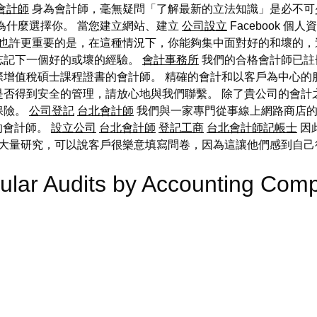
會計師
身為會計師，毫無疑問「了解最新的立法知識」是必不可
為什麼選擇你。 當您建立網站、建立
公司設立
Facebook 
也許更重要的是，在這種情況下，你能夠集中面對好的和壞的，
忘記下一個好的或壞的經驗。
會計事務所
我們的合格會計師已註
際增值稅碩士課程證書的會計師。 精確的會計和以客戶為中心的
是否得到安全的管理，請放心地與我們聯繫。 除了貴公司的會計
保險。
公司登記
台北會計師
我們與一家專門從事線上網路商店
的會計師。
設立公司
台北會計師
登記工商
台北會計師記帳士
因
大量研究，可以說客戶很樂意填寫問卷，因為這讓他們感到自
egular Audits by Accounting