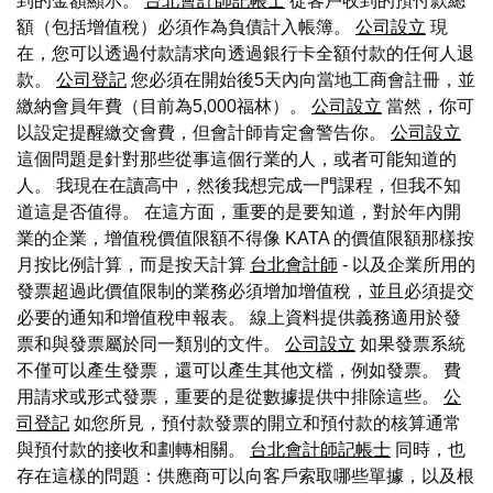
到的金額顯示。
台北會計師記帳士
從客戶收到的預付款總
額（包括增值稅）必須作為負債計入帳簿。
公司設立
現
在，您可以透過付款請求向透過銀行卡全額付款的任何人退
款。
公司登記
您必須在開始後5天內向當地工商會註冊，並
繳納會員年費（目前為5,000福林）。
公司設立
當然，你可
以設定提醒繳交會費，但會計師肯定會警告你。
公司設立
這個問題是針對那些從事這個行業的人，或者可能知道的
人。 我現在在讀高中，然後我想完成一門課程，但我不知
道這是否值得。 在這方面，重要的是要知道，對於年內開
業的企業，增值稅價值限額不得像 KATA 的價值限額那樣按
月按比例計算，而是按天計算
台北會計師
- 以及企業所用的
發票超過此價值限制的業務必須增加增值稅，並且必須提交
必要的通知和增值稅申報表。 線上資料提供義務適用於發
票和與發票屬於同一類別的文件。
公司設立
如果發票系統
不僅可以產生發票，還可以產生其他文檔，例如發票。 費
用請求或形式發票，重要的是從數據提供中排除這些。
公
司登記
如您所見，預付款發票的開立和預付款的核算通常
與預付款的接收和劃轉相關。
台北會計師記帳士
同時，也
存在這樣的問題：供應商可以向客戶索取哪些單據，以及根