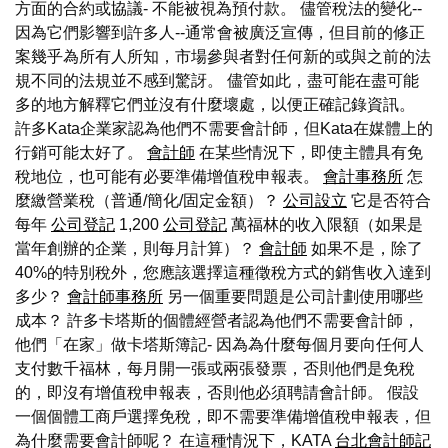
方面的合約或協議- 不能被視為預付款。 儘管稅法的變化--
因為它們影響到許多人--通常會被廣泛宣傳，但目前的修正
案幾乎為所有人所知，市場參與者對任何新的或與之前的法
規不同的法規並不感到驚訝。 儘管如此，盡可能在盡可能
多的地方解釋它們並沒有什麼壞處，以便正確記錄資訊。
許多Kata企業家認為他們不需要會計師，但Kata在媒體上的
行銷可能太好了。
會計師
在某些情況下，即使主體具有免
稅地位，也可能有必要準備增值稅申報表。
會計事務所
怎
麼繳營業稅（普通/簡化/固定金額）？
公司設立
它是否符合
每年
公司登記
1,200
公司登記
萬福林的收入限額（如果是
當年創辦的企業，則每月計算）？
會計師
如果不是，除了
40%的特別稅外，您應該選擇這種徵稅方式的銷售收入達到
多少？
會計師事務所
另一個重要問題是公司計劃使用哪些
成本？ 許多卡塔斯的個體經營者認為他們不需要會計師，
他們「在家」做卡塔斯簿記- 因為為什麼每個月要向任何人
支付數千福林，每月開一張或兩張發票，否則他們是免稅
的，即沒有增值稅申報表，否則他必須聘請會計師。 假設
一個個體工商戶選擇免稅，即不需要準備增值稅申報表，但
為什麼需要會計師呢？ 在這種情況下，KATA
台北會計師記