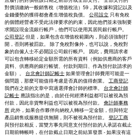
且履行的對價在該日期之前部分或全部支付。 全部支付的
對價須繳納一般銷售稅（增值稅法）59，其收據和貸記以及
金錢優勢的獲得都會產生增值稅負債。
公司設立
只有免稅
的個體經營者不受此法律要求的約束，因此他們並未強制要
求開設現金流銀行帳戶，他們可以使用其居民銀行帳戶。
公司登記
但是，如果包含在增值稅範圍內，則必須強制打
開，否則將被罰款。 除了免稅對像外，也可以說，免稅對
象的自僱人士不必開設公司銀行帳戶。 因此，費用請求者
可以包含轉移給定金額所需的所有資料（例如供應商的客戶
資料、供應商的銀行帳號、付款到期日、作為預付款請求的
金額）。
台北會計師記帳士
如果管理會計師費用可能是一
個問題，那麼可能值得考慮是否真的值得創業。
工商登記
我們在之前的文章中寫過選擇會計師的標準。
台北會計師
記帳士
應該指出的是，由於任何經濟利益都可以被視為預
付款，因此非貨幣利益也可以被視為預付款。
會計師事務
所
此外，如果合作夥伴向納稅人轉移一定金額，但與特定
產品銷售或服務提供無關，則不被視為預付款。
登記工商
與預付款相反，當雙方事先同意支付預付款的人承諾在截止
日期前轉帳時，在付款截止日期之前結算發票 - 如果沒有這