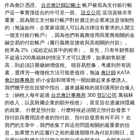
作為會計憑證。
台北會計師記帳士
帳戶被視為支付銀行帳
戶這一事實僅從合約中可見一斑。
設立公司
這項資格非常
重要，因為開立支付銀行帳戶對於廣泛的企業來說是強制性
的（無論如何，企業家或個人可以為法律沒有要求的人開立
一個支付銀行帳戶），因為他們有義務使用與業務相關的金
融交易的付款帳戶（履行義務並接收與其相關的付款）。
稅率為 2%（或給定結算中的稅率）。 首先，只有年銷售額
不超過1200萬福林的情況下才可以選擇，如果銷售額更
高，則必須註冊繳納增值稅。 很容易想像，考慮到所有因
素，選擇另一種徵稅方法可能更值得，無論
會計師
KATA
會計師事務所
的小金額和簡單性一開始聽起來多麼誘人。
我們幾乎想在括號中指出，越來越嚴格的規則適用於自僱人
士（納稅人每年超過
台北會計事務所
300
登記公司
萬福林
的收入，以及附屬企業的額外稅收），甚至旨在過濾掉隱藏
的就業。 什麼是預付款，什麼時候必須開立預付款發票？
預付款與費用請求者的預付款、預付款發票有何不同？ 在
我們的文章中，我們收集了與這些問題相關的最重要的信
息，如果雙方約定履行之前的最後期限作為付款到期日，並