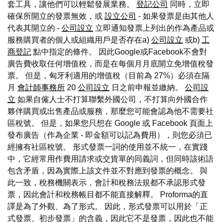
套工具，讓他們可以輕鬆發展業務。
登記公司
同時，立即
確保所開立的發票無效，或
設立公司
- 如果發票是由其他人
代表其開立的 -
公司設立
立即通知發票上列出的作為產品或
服務購買者的個人或組織用戶是否存在a)
公司設立
或b)
工
商登記
點中指定的條件。 因此Google或Facebook不會對
廣告費收取任何增值稅，而是在每個月月底開立免增值稅發
票。 但是，匈牙利適用的增值稅（目前為 27%）必須在隔
月
會計師事務所
20
公司設立
日之前申報並繳納。
公司設
立
如果自僱人士不打算聯繫外國公司，不打算向外國合作
夥伴購買或出售產品或服務，那麼您可能會認為他不需要社
區稅號。 但是，如果您只想在 Google 或 Facebook 頁面上
發布廣告（作為企業 - 即金額可以記為費用），則您必須已
經擁有社區稅號。 形式發票一詞的使用並不統一，在實踐
中，它經常用作費用請求或交貨單的同義詞，但同時該術語
包含矛盾，因為實際上該文件並不對應到發票的概念。 與
此一致，稅務機關表示，會計和稅務法規都不承認形式發
票，因此會計和稅務帳目都不能直接解釋。 Proforma的直
譯是為了外觀、為了形式。 因此，形式發票可以用於「正
式發票、初步發票」的含義，因此它不是發票，因此也不能