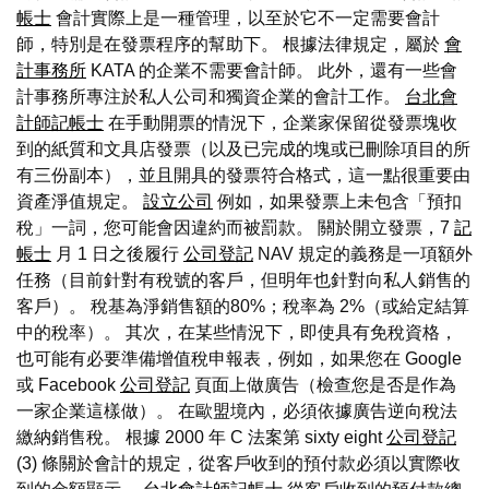
帳士
會計實際上是一種管理，以至於它不一定需要會計
師，特別是在發票程序的幫助下。 根據法律規定，屬於
會
計事務所
KATA 的企業不需要會計師。 此外，還有一些會
計事務所專注於私人公司和獨資企業的會計工作。
台北會
計師記帳士
在手動開票的情況下，企業家保留從發票塊收
到的紙質和文具店發票（以及已完成的塊或已刪除項目的所
有三份副本），並且開具的發票符合格式，這一點很重要由
資產淨值規定。
設立公司
例如，如果發票上未包含「預扣
稅」一詞，您可能會因違約而被罰款。 關於開立發票，7
記
帳士
月 1 日之後履行
公司登記
NAV 規定的義務是一項額外
任務（目前針對有稅號的客戶，但明年也針對向私人銷售的
客戶）。 稅基為淨銷售額的80%；稅率為 2%（或給定結算
中的稅率）。 其次，在某些情況下，即使具有免稅資格，
也可能有必要準備增值稅申報表，例如，如果您在 Google
或 Facebook
公司登記
頁面上做廣告（檢查您是否是作為
一家企業這樣做）。 在歐盟境內，必須依據廣告逆向稅法
繳納銷售稅。 根據 2000 年 C 法案第 sixty eight
公司登記
(3) 條關於會計的規定，從客戶收到的預付款必須以實際收